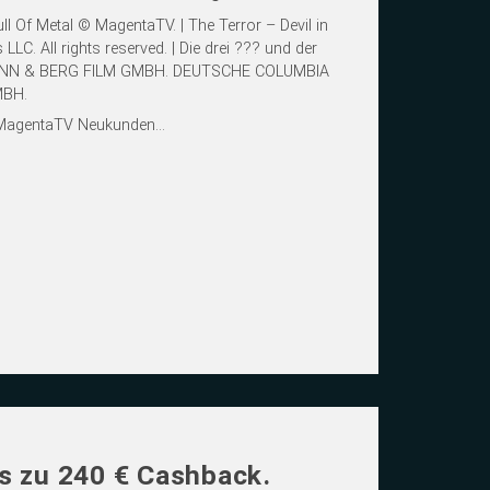
 Of Metal © MagentaTV. | The Terror – Devil in
LC. All rights reserved. | Die drei ??? und der
ANN & BERG FILM GMBH. DEUTSCHE COLUMBIA
MBH.
r MagentaTV Neukunden...
s zu 240 € Cashback.